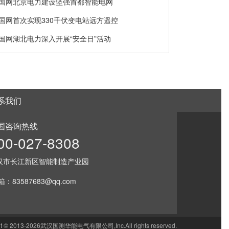
国网北京电力建设坚强首都智能电网
国网首次实现330千伏变电站远方遥控
国网湖北电力深入开展“安全日”活动
系我们
国咨询热线
00-027-8308
汉市长江新区智能制造产业园
箱：83587683@qq.com
t © 2013-2026
武汉国测华能电气有限公司
,Inc.All rights reserved.