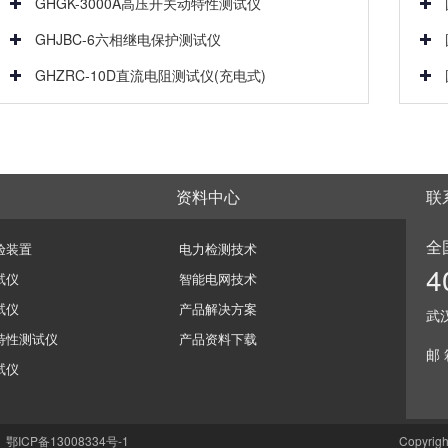
GHGK-3000A高压开关动特性测试仪
GHJBC-6六相继电保护测试仪
GHZRC-10D直流电阻测试仪(充电式)
资料中心
联
全
验装置
电力检测技术
4
试仪
智能电网技术
试仪
产品解决方案
武
特性测试仪
产品资料下载
邮 
试仪
鄂ICP备13008334号-1
Copyrigh