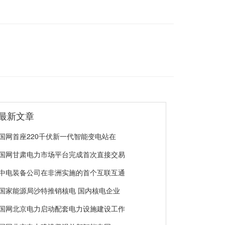
最新文章
国网首座220千伏新一代智能变电站在
国网甘肃电力市场平台完成首次直接交易
中电装备公司在非洲实施的首个互联互通
国家能源局沙特推销核电 国内核电企业
国网北京电力启动配套电力设施建设工作