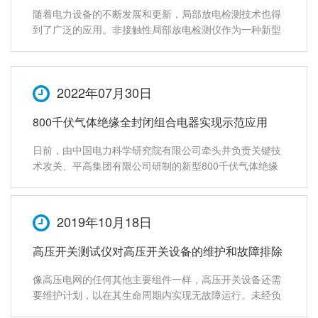
随着电力设备的不断发展和更新，局部放电检测技术也得
到了广泛的应用。非接触性局部放电检测仪作为一种新型
的检测设备，具有高灵敏度、高精度、高可靠性等优点，
被广泛应用于电力设备的局部放电检测中。本文将从选型
和应用范围两个方面进行探讨。一、选型1.
2022年07月30日
800千伏气体绝缘全封闭组合电器实现示范应用
日前，由中国电力科学研究院有限公司牵头并负责关键技
术攻关、平高集团有限公司研制的新型800千伏气体绝缘
全封闭组合电器（GIS）在青海750千伏郭隆变电站实现示
范应用。这是继特高压GIS主设备国产化并示范应用后，
我国在GIS设备更新换代方面
2019年10月18日
高压开关测试仪对高压开关设备的维护和故障排除
像高压电网的任何其他主要组件一样，高压开关设备还需
要维护计划，以在其生命周期内实现无故障运行。未经负
责人的授权和工作许可，任何人都不得在系统本身或系统