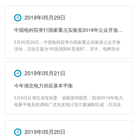
所控制的任何工厂上工作。一旦这样的工作开始，那么有
人就不可能将电源意外地重新连接到相关的系
2019年05月29日
中国电科院举行国家重点实验室2019年公众开放活动
5月20至26日，中国电科院举办国家重点实验室公众开放
活动，活动主题为“科技强国科普惠民”。其中，电网安全
与节能国家重点实验室、新能源与储能运行控制国家重点
实验室和电网环境保护国家重点实验室面向公众开放，这
是中国电科院连续第七年举办该项活动
2019年05月21日
今年湖北电力供应基本平衡
5月9日从湖北省发改委、省能源局获悉，我省2019年电力
电量平衡及统调电厂优先发电计划方案编制完成，共涉及
三峡电厂、汉川电厂等75家发电厂。经综合分析，2019
年，全省电力电量总体基本平衡，其中电量略有盈余，电
力在迎峰度夏（冬）等尖峰时段存
2019年05月20日