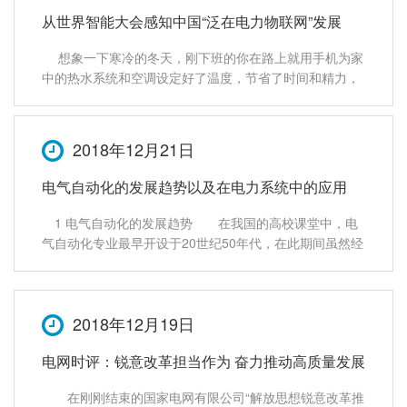
从世界智能大会感知中国“泛在电力物联网”发展
想象一下寒冷的冬天，刚下班的你在路上就用手机为家
中的热水系统和空调设定好了温度，节省了时间和精力，
而帮助你完成这一切的系统就是“泛在电力物联网”。
正在天津进行的第三届世界智能大会上，国家电网展区展
示了泛在电力物联网建设的先进理念、应
2018年12月21日
电气自动化的发展趋势以及在电力系统中的应用
1 电气自动化的发展趋势 在我国的高校课堂中，电
气自动化专业最早开设于20世纪50年代，在此期间虽然经
过多次的调整，但是因为其适用性强以及应用面广的特
点，所以一直备受欢迎，本文特将电气自动化的发展趋势
简单归结如下。 1.1 半控型晶闸
2018年12月19日
电网时评：锐意改革担当作为 奋力推动高质量发展
在刚刚结束的国家电网有限公司“解放思想锐意改革推